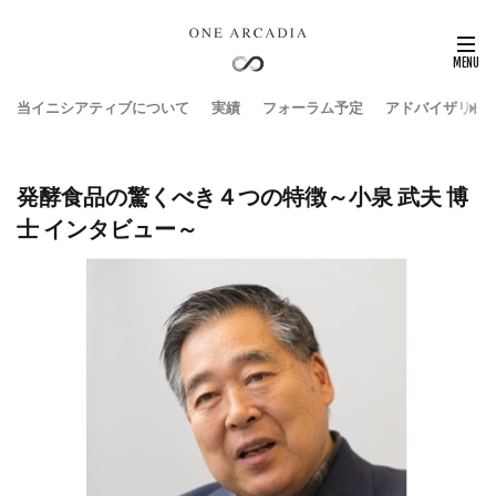
当イニシアティブについて
実績
フォーラム予定
アドバイザリー
発酵食品の驚くべき４つの特徴～小泉 武夫 博
士 インタビュー～